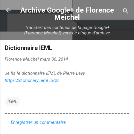
Accéder au contenu principal
Archive Google+ de Florence
Meichel
Transfert des contenus de la page Google+
(Florence Meichel) vers ce blogue d'archive
Dictionnaire IEML
Florence Meichel
mars 06, 2014
Je lis le dictionnaire IEML de Pierre Levy
https://dictionary.ieml.io/#/
IEML
Enregistrer un commentaire
C