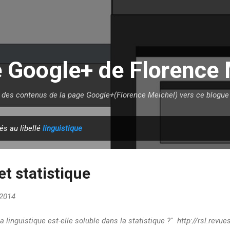
Accéder au contenu principal
e Google+ de Florence 
t des contenus de la page Google+(Florence Meichel) vers ce blogue 
és au libellé
linguistique
et statistique
 2014
 linguistique est-elle soluble dans la statistique ?" http://rsl.revue