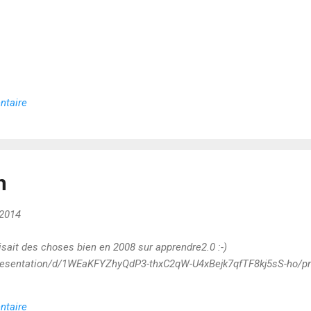
ntaire
n
 2014
isait des choses bien en 2008 sur apprendre2.0 :-)
resentation/d/1WEaKFYZhyQdP3-thxC2qW-U4xBejk7qfTF8kj5sS-ho/pre
ntaire