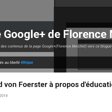
Accéder au contenu principal
e Google+ de Florence 
t des contenus de la page Google+(Florence Meichel) vers ce blogue 
és au libellé
éthique
 von Foerster à propos d'éducat
 2014